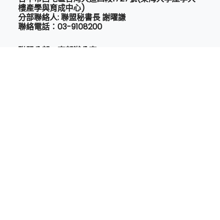
樓產學與育成中心)
分部聯絡人: 聯盟秘書長 謝曜謙
聯絡電話：03-9108200
聯盟分部：東部辦公室
宜蘭市大坡路二段81號
分部聯絡人：東部召集人/聯盟副秘書長 吳玉茹
手機：0939007266
聯絡電話：03-9108200
聯盟分部：南部辦公室
高雄市鼓山區中華一路350號12樓
分部聯絡人：南部召集人 陳建枋
手機：0935583688
聯絡電話：03-9108200
Email:
taedt2022@gmail.com
Copyright © 2022 All Rights Reserved.