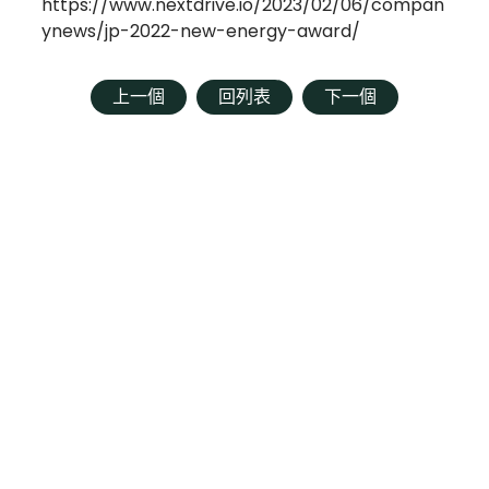
https://www.nextdrive.io/2023/02/06/compan
ynews/jp-2022-new-energy-award/
上一個
回列表
下一個