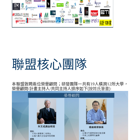
聯盟核心團隊
本聯盟敦聘兩位榮譽顧問；研發團隊
一共有1
9
人橫跨
12
所大學，
榮譽顧問
/
計畫主持人/
共同主持人排序如下
(
按姓氏筆畫
)
: