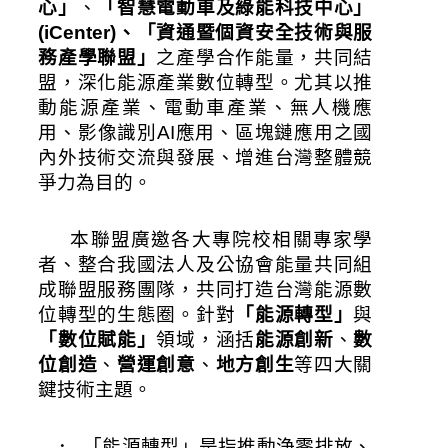
心」
、
「智慧電動車及綠能科技中心」
(iCenter)、「資通暨個資安全技術與服
務產學聯盟」
之產學合作能量，共同結
盟，深化能源產業數位轉型。尤其以推
動能源產業、電動車產業、無人機應
用、影像識別AI應用、區塊鏈應用之國
內外技術交流與發展、增進台灣整體競
爭力為目的。
本聯盟廣邀各大專院校相關專家學
者、整合我國法人及公協會能量共同組
成聯盟服務團隊，共同打造台灣能源數
位轉型的生態圈。針對
「能源轉型」
與
「數位賦能」
領域，涵括
能源創新
、
數
位創造
、
營運創意
、
地方創生
等四大關
鍵技術主題。
．  「能源轉型」是指推動浄零排放、