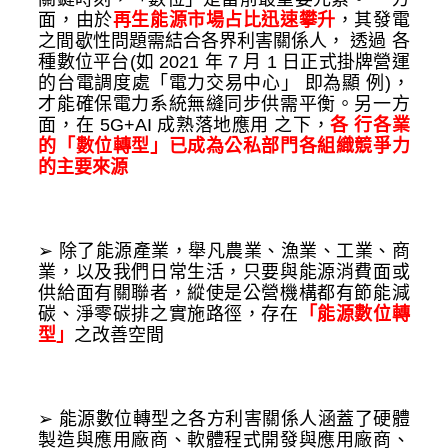
面，由於
再生能源市場占比迅速攀升
，其發電
之間歇性問題需結合各界利害關係人， 透過 各
種數位平台(如 2021 年 7 月 1 日正式掛牌營運
的台電調度處「電力交易中心」 即為顯 例)，
才能確保電力系統無縫同步供需平衡。另一方
面，在 5G+AI 成熟落地應用 之下，
各 行各業
的「數位轉型」已成為公私部門各組織競爭力
的主要來源
➢ 除了能源產業，舉凡農業、漁業、工業、商
業，以及我們日常生活，只要與能源消費面或 
供給面有關聯者，縱使是公營機構都有節能減
碳、淨零碳排之實施路徑，存在
「能源數位轉
型」
之改善空間
➢ 能源數位轉型之各方利害關係人涵蓋了硬體
製造與應用廠商、軟體程式開發與應用廠商、 