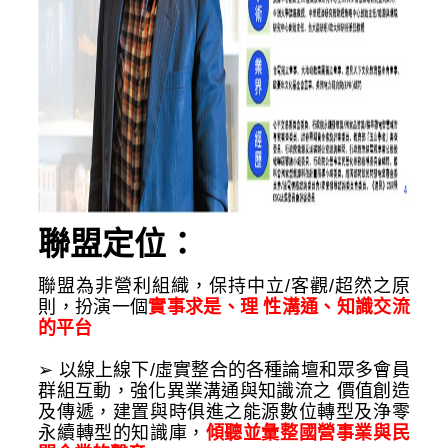
聯盟定位：
聯盟為非營利組織，保持中立/客觀/超然之原
則，扮演一個
實事求是、理 性溝通、知識交流
的平台 
➢ 以線上線下/虛實整合的各種論壇和眾多會員
群組互動，強化異業溝通與知識流之 價值創造
及傳遞，建置與時俱進之能源數位轉型及浄零
永續轉型的知識庫，
傾聽並彙整國營事業與民