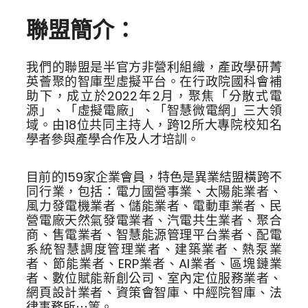
聯盟簡介：
我們的聯盟是半官方非營利組織，產政學研菁
英薈聚的智庫型虛擬平台。在行政院國科會補
助下，成立於
2022
年
2
月，聚焦「分散式電
源」、「虛擬電廠」、「智慧微電網」三大領
域。由
18
位共同主持人，跨
12
所大專院校知名
學者參與產學合作及人才培訓。
目前的159家企業會員，特色是異業結盟橫跨不
同行業，包括：電力國營事業、太陽能業者、
風力發電機業者、儲能業者、電動車業者、民
營電廠天然氣發電業者、汽電共生業者、聚合
商、售電業者、智慧能源管理平台業者、配電
系統智慧調度管理業者、建築業者、熱泵業
者、節能業者、
ERP
業者、
Al
業者、區塊鏈業
者、數位賦能新創公司、室內定位服務業者、
網頁設計業者、資策會智庫、中經院智庫、法
律事務所⋯等。