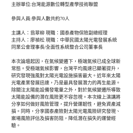
主辦單位:台灣能源數位轉型產學技術聯盟
參與人員:參與人數共約70人
主講人：翁翠柳 現職：國泰產物保險副總經理
主持人：廖禎松 現職：中華民國太陽光電發展系統
同業公會理事長/全面性系統整合公司董事長
本次論壇起因，在氣候變遷下，極端氣候已成全球新
常態。受極端氣候影響，台灣平均風速已顯著提升，
研究發現強風對太陽光電設施損害最大。近年來太陽
光電產業發展迅速，乃是最具發展潛力的再生能源。
除關注太陽能設備發電量之外，對於氣候變遷所導致
太陽能設備的潛在風險更不容忽視。本次線上演講將
分享如何做好風險管理，提升營運韌性，避免資產減
損。同時，分享國泰產險對太陽光電風險研究發現、
案場風險評估及損害防阻，降低潛在損失的運營經
驗。