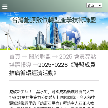
聯盟介紹
最新活動及成果
會員服務
關於聯盟
台灣能源數位轉型產學技術聯盟
首頁
關於聯盟
2025 會員亮點
媒體報導
2025-0226《聯盟成員
推廣循環經濟活動》
減碳新尖兵！「黑水虻」可望成為循環經濟的大軍
TAEDT夢翔集策力公司暨昶虹國際團隊，今天前往
頭城鎮武營里的「蜻蜓石民宿」拜訪主人石正人教