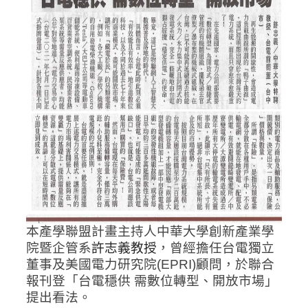
本產學聯盟計畫主持人中華大學創新產業學
院暨企管系
許志義教授
，
曾經擔任台電獨立
董事及美國電力研究院(EPRI)顧問，
於聯合
報刊登
「台電
穩供 需數位轉型、開放市場
」
提出看法。