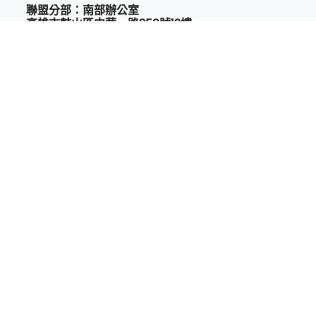
聯盟分部：南部辦公室
高雄市鼓山區中華一路350號12樓
分部聯絡人：南部召集人 陳建枋
手機：0935583688
聯絡電話：03-9108200
Email:
taedt2022@gmail.com
Copyright © 2022 All Rights Reserved.
Powered by hosting.url.com.tw