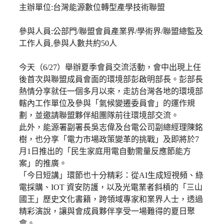
主辦單位:台灣能源數位轉型產學技術聯盟
參與人員:公部門/聯盟會員產業界/學術界/聯盟總監及
工作人員,參與人數共約50人
今天（6/27）舉辦夏季會員交流活動，會中出現上任
後首次與聯盟成員會面的環境部彭啟明部長。彭部長
熱情分享就任一個多月以來，走訪台灣各地的環境部
轄內工作單位及參與「氣候變遷委員會」的運作規
劃，並邀請聯盟夥伴組團隊前往環境部交流。
此外，能源署副署長吳志偉及台電公司副總經理陳銘
樹，也分享「電力市場政策變革的挑戰」及即將於7
月1日推出的「民生家庭用電自動需量反應節能方
案」的推廣。
「
今日短講
」
環節也十分精彩：從AI生成短視頻、綠
電採購、IOT 資安防護，以及光電業者斜槓的「三山
國王」歷史文化書籍，跨領域專家和業界人士，透過
精彩演說，讓與會成員夥伴享受一場難得的夏日聚
會。