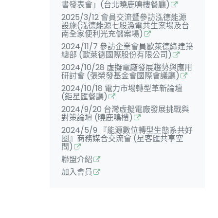
書發表會」(台北曉鹿鳴樓餐廳)
2025/3/12 會員交流暨參訪泓德能源
設施(泓德能源七股漁電共生案場及台
南全家便利光充儲案場)
2024/11/7 參訪企業會員歐萊德綠建築
總部 (歐萊德國際股份有限公司)
2024/10/28 虛擬電廠發展趨勢與應用
研討會 (張榮發基金會國際會議廳)
2024/10/18 電力市場轉型革新論壇
(鉅星匯餐廳)
2024/9/20 台灣虛擬電廠發展挑戰與
對策論壇 (曉鹿鳴樓)
2024/5/9 『能源數位轉型生態系共好
圈』商務媒合交流會 (星客匯共享空
間)
聯盟介紹
加入會員