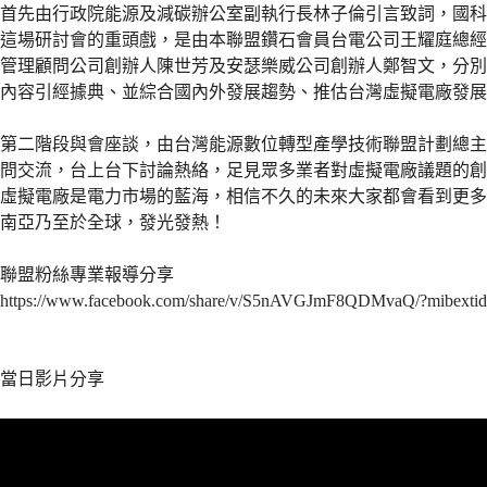
首先由行政院能源及減碳辦公室副執行長林子倫引言致詞，國科
這場研討會的重頭戲，是由本聯盟鑽石會員台電公司王耀庭總經
管理顧問公司創辦人陳世芳及安瑟樂威公司創辦人鄭智文，分別
內容引經據典、並綜合國內外發展趨勢、推估台灣虛擬電廠發展
第二階段與會座談，由台灣能源數位轉型產學技術聯盟計劃總主
問交流，台上台下討論熱絡，足見眾多業者對虛擬電廠議題的創
虛擬電廠是電力市場的藍海，相信不久的未來大家都會看到更多
南亞乃至於全球，發光發熱！
聯盟粉絲專業報導分享
https://www.facebook.com/share/v/S5nAVGJmF8QDMvaQ/?mibex
當日影片分享