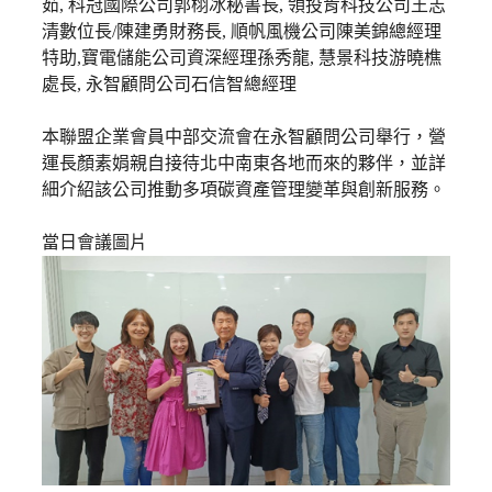
茹, 科冠國際公司郭栩冰秘書長, 領投肯科技公司王志
清數位長/陳建勇財務長, 順帆風機公司陳美錦總經理
特助,寶電儲能公司資深經理孫秀龍, 慧景科技游曉樵
處長, 永智顧問公司石信智總經理
本聯盟企業會員中部交流會在永智顧問公司舉行，營
運長顏素娟親自接待北中南東各地而來的夥伴，並詳
細介紹該公司推動多項碳資產管理變革與創新服務。
當日會議圖片