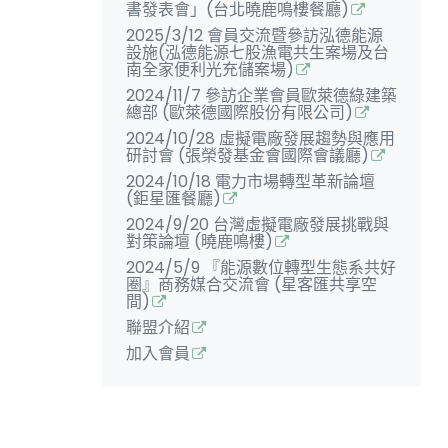
書發表會」(台北曉鹿鳴樓餐廳)
2025/3/12 會員交流暨參訪泓德能源
設施(泓德能源七股漁電共生案場及台
南全家便利光充儲案場)
2024/11/7 參訪企業會員歐萊德綠建築
總部 (歐萊德國際股份有限公司)
2024/10/28 虛擬電廠發展趨勢與應用
研討會 (張榮發基金會國際會議廳)
2024/10/18 電力市場轉型革新論壇
(鉅星匯餐廳)
2024/9/20 台灣虛擬電廠發展挑戰與
對策論壇 (曉鹿鳴樓)
2024/5/9 『能源數位轉型生態系共好
圈』商務媒合交流會 (星客匯共享空
間)
聯盟介紹
加入會員